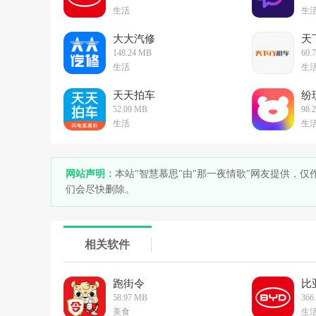
生活
生
大大汽修
天
148.24 MB
60.
生活
生
天天拍车
纷
52.09 MB
98.
生活
生
网站声明：
本站"智慧慕思"由"那一夜情歌"网友提供，
们会尽快删除。
相关软件
跑街令
比
58.97 MB
366
美食
生