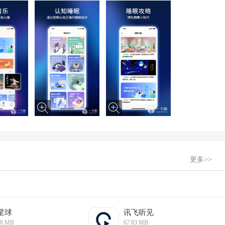
更多>>
星球
讯飞听见
28 MB
67.83 MB