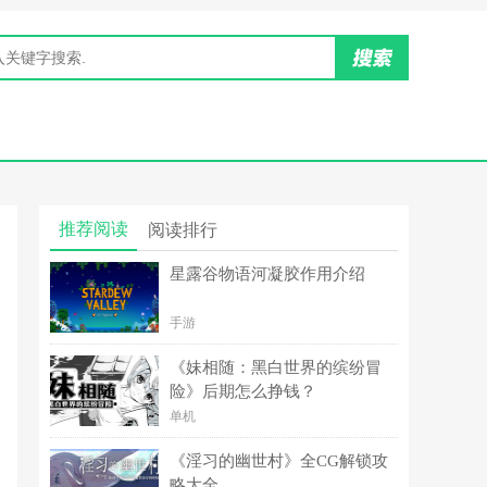
推荐阅读
阅读排行
星露谷物语河凝胶作用介绍
手游
《妹相随：黑白世界的缤纷冒
险》后期怎么挣钱？
单机
《淫习的幽世村》全CG解锁攻
略大全