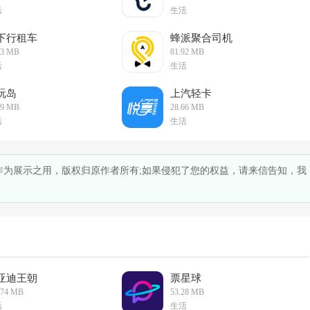
活
生活
下行租车
蜂派聚合司机
73 MB
81.92 MB
活
生活
玩岛
上汽轻卡
29 MB
28.66 MB
活
生活
仅作为展示之用，版权归原作者所有;如果侵犯了您的权益，请来信告知，我
亚迪王朝
票星球
.74 MB
53.28 MB
活
生活