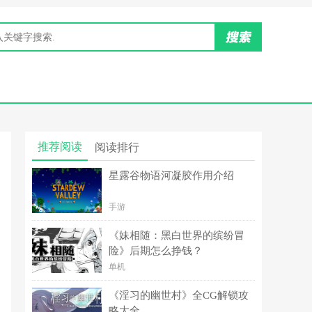
推荐阅读
阅读排行
星露谷物语河凝胶作用介绍
手游
《妹相随：黑白世界的缤纷冒
险》后期怎么挣钱？
单机
《淫习的幽世村》全CG解锁攻
略大全