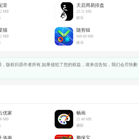
配音
天启周易排盘
02 MB
25.51 MB
乐
娱乐
星猫
随剪辑
72 MB
469.69 MB
乐
娱乐
之用，版权归原作者所有;如果侵犯了您的权益，请来信告知，我们会尽快删
云优家
畅画
46 MB
21.48 MB
活
摄影
上洛南
鹏保宝