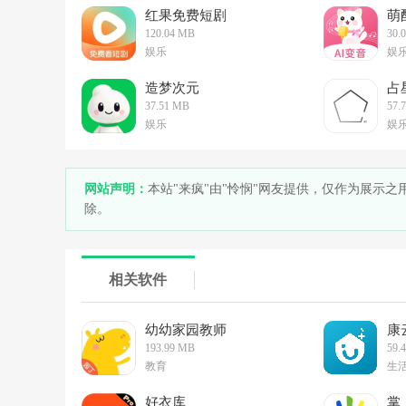
红果免费短剧
萌
120.04 MB
30.
娱乐
娱
造梦次元
占
37.51 MB
57.
娱乐
娱
网站声明：
本站"来疯"由"怜悯"网友提供，仅作为展示
除。
相关软件
幼幼家园教师
康
193.99 MB
59.
教育
生
好衣库
掌