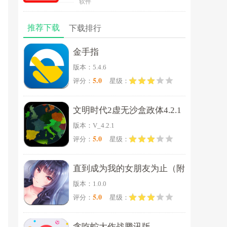
软件
推荐下载
下载排行
金手指
版本：5.4.6
5.0
评分：
星级：
文明时代2虚无沙盒政体4.2.1
版本：V_4.2.1
5.0
评分：
星级：
直到成为我的女朋友为止（附
版本：1.0.0
完美攻略）
5.0
评分：
星级：
贪吃蛇大作战腾讯版