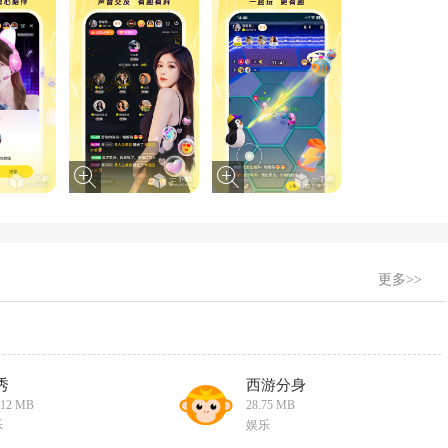
更多>>
秀
西游分身
.12 MB
28.75 MB
乐
娱乐