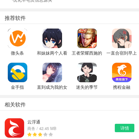
推荐软件
微头条
和妹妹两个人看
王者荣耀西施的
一直合宿到早上
家
假期模拟器3b
金手指
直到成为我的女
迷失的季节
携程金融
朋友为止（附完
v0.7R3
美攻略）
相关软件
云浮通
详情
商务 / 42.45 MB