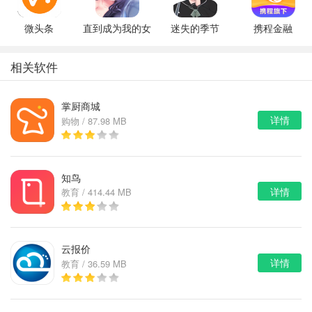
微头条
直到成为我的女
迷失的季节
携程金融
朋友为止（附完
v0.7R3
美攻略）
相关软件
掌厨商城
详情
购物 / 87.98 MB
知鸟
详情
教育 / 414.44 MB
云报价
详情
教育 / 36.59 MB