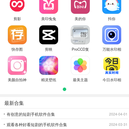
剪影
美印兔兔
美的你
抖你
快存图
剪映
ProCCD复
万能水印相
古CCD相机
机
美颜自拍神
精灵壁纸
最美主题
今日水印相
器
机
最新合集
有创意的短剧手机软件合集
2024-04-01
观看各种好看短剧的手机软件合集
2024-03-31