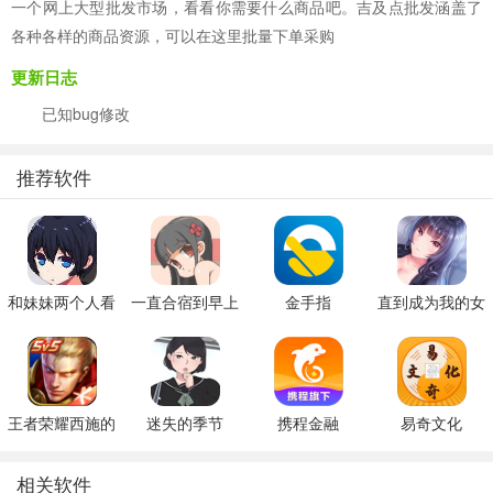
一个网上大型批发市场，看看你需要什么商品吧。吉及点批发涵盖了
各种各样的商品资源，可以在这里批量下单采购
更新日志
已知bug修改
推荐软件
和妹妹两个人看
一直合宿到早上
金手指
直到成为我的女
家
朋友为止（附完
美攻略）
王者荣耀西施的
迷失的季节
携程金融
易奇文化
假期模拟器3b
v0.7R3
相关软件