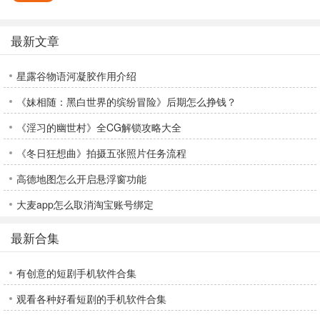
最新文章
星露谷物语河凝胶作用介绍
《妹相随：黑白世界的缤纷冒险》后期怎么挣钱？
《淫习的幽世村》全CG解锁攻略大全
《冬日狂想曲》拍摄五张照片任务流程
高德地图怎么开启悬浮窗功能
大麦app怎么取消淘宝账号绑定
最新合集
有创意的短剧手机软件合集
观看各种好看短剧的手机软件合集