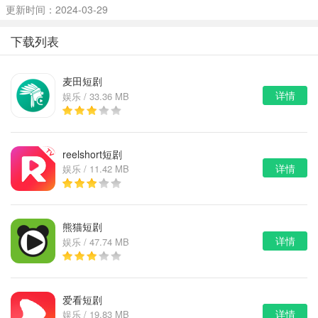
更新时间：2024-03-29
下载列表
麦田短剧
详情
娱乐 / 33.36 MB
reelshort短剧
详情
娱乐 / 11.42 MB
熊猫短剧
详情
娱乐 / 47.74 MB
爱看短剧
详情
娱乐 / 19.83 MB