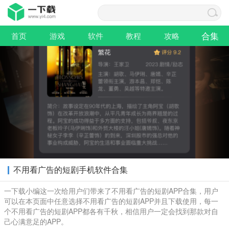
合集
首页
游戏
软件
教程
攻略
不用看广告的短剧手机软件合集
一下载小编这一次给用户们带来了不用看广告的短剧APP合集，用户
可以在本页面中任意选择不用看广告的短剧APP并且下载使用，每一
个不用看广告的短剧APP都各有千秋，相信用户一定会找到那款对自
己心满意足的APP。