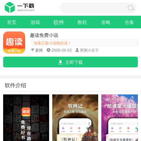
软件
首页
游戏
教程
攻略
合集
趣读免费小说
海量正版小说随你读！
新闻
2026-06-02
粥粥小豆子
立即下载
软件介绍