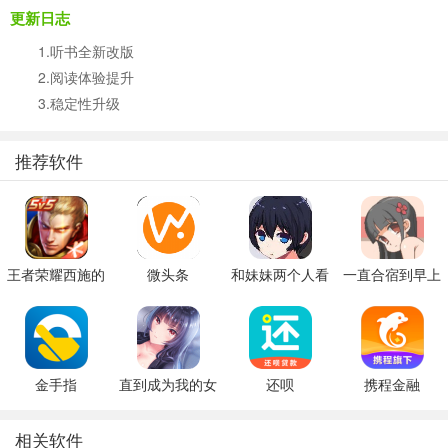
更新日志
1.听书全新改版
2.阅读体验提升
3.稳定性升级
推荐软件
王者荣耀西施的
微头条
和妹妹两个人看
一直合宿到早上
假期模拟器3b
家
金手指
直到成为我的女
还呗
携程金融
朋友为止（附完
美攻略）
相关软件