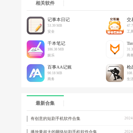
相关软件
记事本日记
交
53.39 MB
47.
安全
工
千本笔记
T
186.38 MB
31.
娱乐
商
百事AA记账
枪
90.18 MB
108
商务
生
最新合集
2024
有创意的短剧手机软件合集
2024
播放量超大的网络短剧手机软件合集