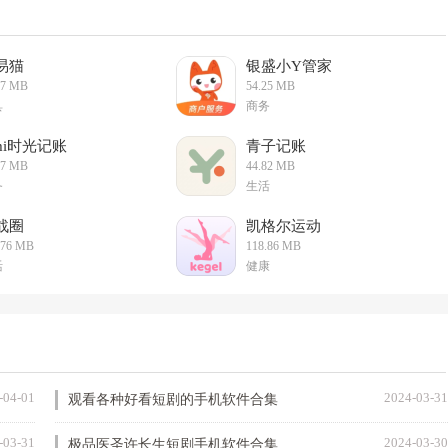
易猫
银盛小Y管家
77 MB
54.25 MB
具
商务
imi时光记账
青子记账
37 MB
44.82 MB
务
生活
战圈
凯格尔运动
.76 MB
118.86 MB
活
健康
-04-01
2024-03-31
观看各种好看短剧的手机软件合集
-03-31
2024-03-30
极品医圣许长生短剧手机软件合集