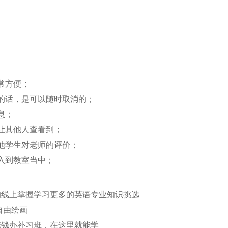
常方便；
的话，是可以随时取消的；
息；
让其他人查看到；
他学生对老师的评价；
入到教室当中；
的线上掌握学习更多的英语专业知识挑选
自由绘画
花钱办补习班，在这里就能学