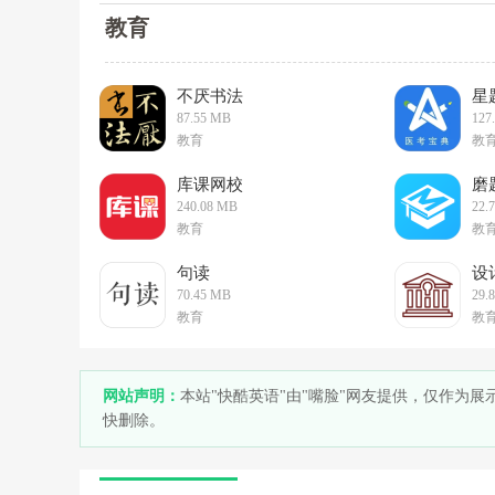
教育
不厌书法
星
87.55 MB
127
教育
教
库课网校
磨
240.08 MB
22.
教育
教
句读
设
70.45 MB
29.
教育
教
网站声明：
本站"快酷英语"由"嘴脸"网友提供，仅作为
快删除。