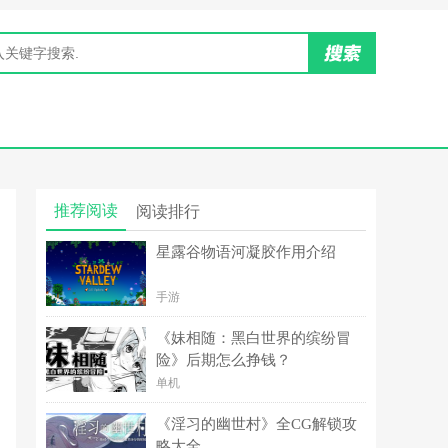
推荐阅读
阅读排行
星露谷物语河凝胶作用介绍
手游
《妹相随：黑白世界的缤纷冒
险》后期怎么挣钱？
单机
《淫习的幽世村》全CG解锁攻
略大全