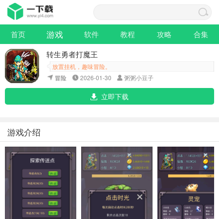
游戏
首页
软件
教程
攻略
合集
转生勇者打魔王
放置挂机，趣味冒险。
冒险
2026-01-30
粥粥小豆子
立即下载
游戏介绍