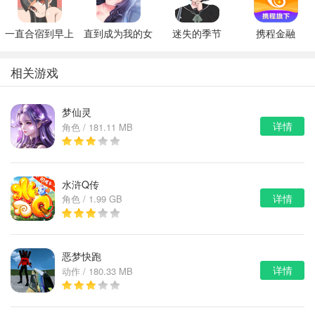
一直合宿到早上
直到成为我的女
迷失的季节
携程金融
朋友为止（附完
v0.7R3
美攻略）
相关游戏
梦仙灵
详情
角色 / 181.11 MB
水浒Q传
详情
角色 / 1.99 GB
恶梦快跑
详情
动作 / 180.33 MB