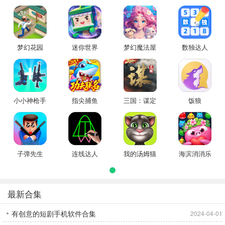
梦幻花园
迷你世界
梦幻魔法屋
数独达人
小小神枪手
指尖捕鱼
三国：谋定
饭狼
天下
子弹先生
连线达人
我的汤姆猫
海滨消消乐
最新合集
有创意的短剧手机软件合集
2024-04-01